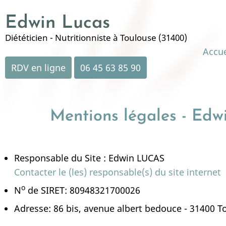
Aller
Edwin Lucas
au
contenu
Diététicien - Nutritionniste à Toulouse (31400)
principal
Mai
Accue
RDV en ligne
06 45 63 85 90
nav
Mentions légales - Edwi
Responsable du Site : Edwin LUCAS
Contacter le (les) responsable(s) du site internet
o
N
de SIRET: 80948321700026
Adresse: 86 bis, avenue albert bedouce - 31400 T